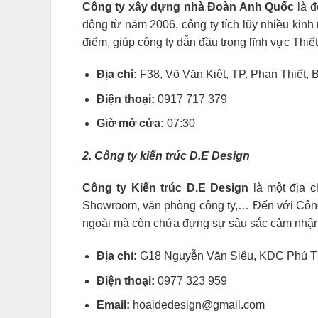
Công ty xây dựng nhà Đoàn Anh Quốc
là đ
động từ năm 2006, công ty tích lũy nhiều kin
điểm, giúp công ty dẫn đầu trong lĩnh vực Thiế
Địa chỉ:
F38, Võ Văn Kiệt, TP. Phan Thiết,
Điện thoại:
0917 717 379
Giờ mở cửa:
07:30
2. Công ty kiến trúc D.E Design
Công ty Kiến trúc D.E Design
là một địa c
Showroom, văn phòng công ty,… Đến với Công t
ngoài mà còn chứa đựng sự sâu sắc cảm nhận 
Địa chỉ:
G18 Nguyễn Văn Siêu, KDC Phú Tài
Điện thoại:
0977 323 959
Email:
hoaidedesign@gmail.com