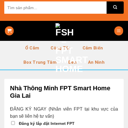
Skip
Tìm
kiếm:
to
content
Ổ Cắm
Công Tắc
Cảm Biến
Box Trung Tâm
Đèn
An Ninh
Nhà Thông Minh FPT Smart Home
Gia Lai
ĐĂNG KÝ NGAY
(Nhân viên FPT tại khu vực của
bạn sẽ liên hệ tư vấn)
Đăng ký lắp đặt Internet FPT