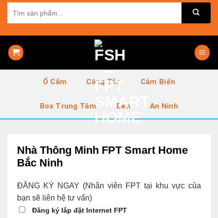
Skip
Tìm
kiếm:
to
content
Ổ Cắm
Công Tắc
Cảm Biến
Box Trung Tâm
Đèn
An Ninh
Nhà Thông Minh FPT Smart Home
Bắc Ninh
ĐĂNG KÝ NGAY
(Nhân viên FPT tại khu vực của
bạn sẽ liên hệ tư vấn)
Đăng ký lắp đặt Internet FPT